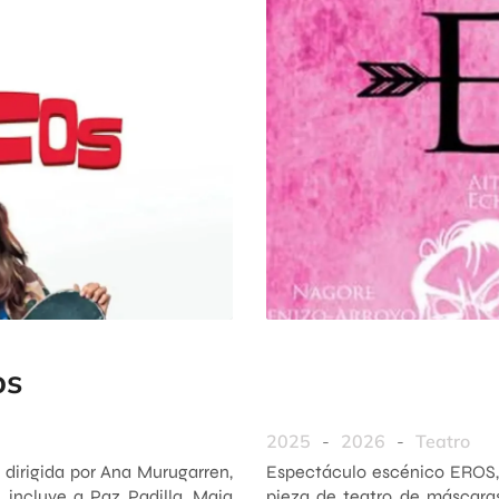
os
2025
-
2026
-
Teatro
 dirigida por Ana Murugarren,
Espectáculo escénico EROS, 
 incluye a Paz Padilla, Maia
pieza de teatro de máscaras