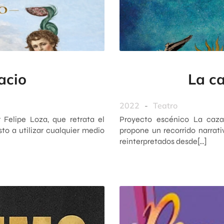
acio
La c
2022
-
Teatro
r Felipe Loza, que retrata el
Proyecto escénico La cazad
to a utilizar cualquier medio
propone un recorrido narrati
reinterpretados desde[…]