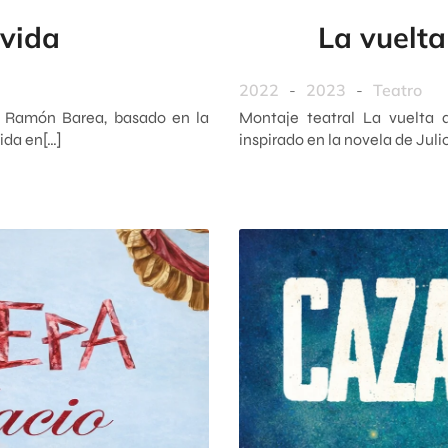
 vida
La vuelta
2022
-
2023
-
Teatro
or Ramón Barea, basado en la
Montaje teatral La vuelta a
ida en[…]
inspirado en la novela de Jul