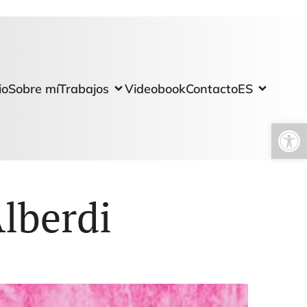
io
Sobre mí
Trabajos
Videobook
Contacto
ES
Abrir barra de herramientas
Alberdi