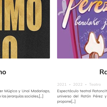
no
Ra
2021
-
2022
-
Teatro
der Múgica y Unai Madariaga,
Espectáculo teatral Ratoncito
 las jerarquías sociales,[…]
universo del Ratón Pérez y 
propone[…]