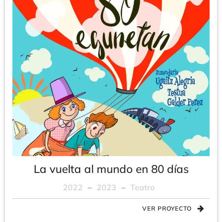
La vuelta al mundo en 80 días
2022
–
2023
–
Teatro
VER PROYECTO