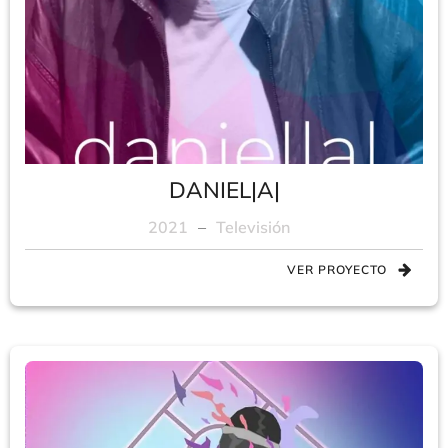
DANIEL|A|
2021
–
Televisión
VER PROYECTO