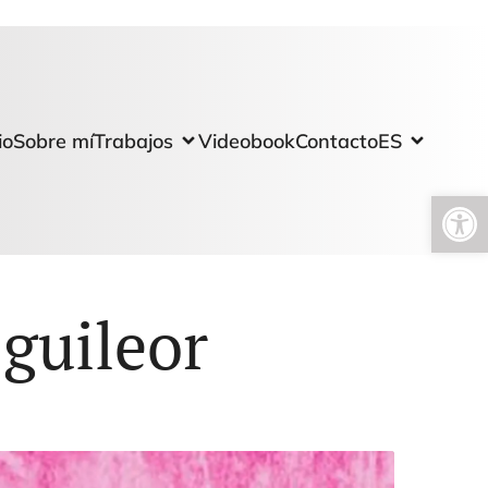
io
Sobre mí
Trabajos
Videobook
Contacto
ES
Abrir barra de herramientas
Eguileor