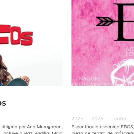
os
2025
-
2026
-
Teatro
 dirigida por Ana Murugarren,
Espectáculo escénico EROS, 
 incluye a Paz Padilla, Maia
pieza de teatro de máscaras