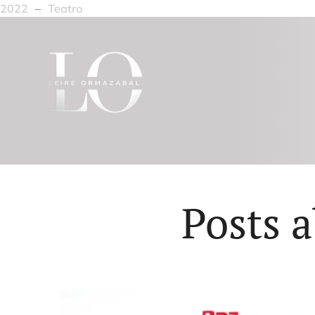
2022
–
Teatro
Posts a