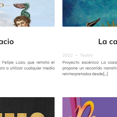
acio
La c
2022
-
Teatro
r Felipe Loza, que retrata el
Proyecto escénico La cazad
to a utilizar cualquier medio
propone un recorrido narrati
reinterpretados desde[…]