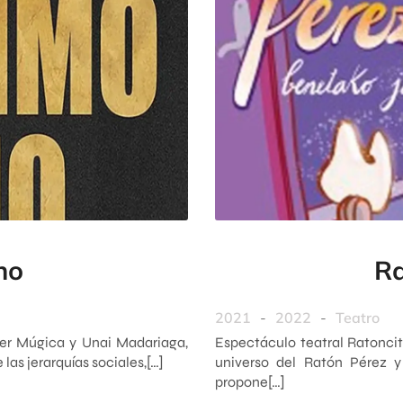
no
Ra
2021
-
2022
-
Teatro
der Múgica y Unai Madariaga,
Espectáculo teatral Ratoncito
 las jerarquías sociales,[…]
universo del Ratón Pérez y 
propone[…]