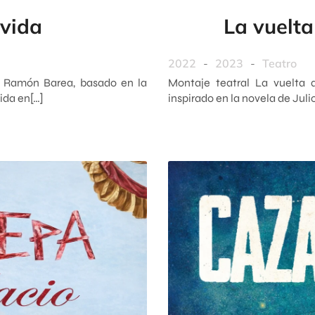
 vida
La vuelta
2022
-
2023
-
Teatro
or Ramón Barea, basado en la
Montaje teatral La vuelta a
ida en[…]
inspirado en la novela de Jul