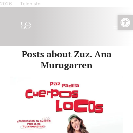
2026
–
Telebista
Open toolbar
Posts about Zuz. Ana
Murugarren