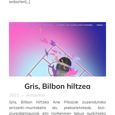
ardazten[…]
Gris, Bilbon hiltzea
2021
-
Antzerkia
Gris, Bilbon hiltzea Ane Pikazak zuzendutako
antzerki-muntaketa da, prekarietateak, bizi-
ziurgabetasunak eta norberaren lekua aurkitzeko