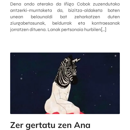
Dena ondo aterako da Iñigo Cobok zuzendutako
antzerki-muntaketa da, bizitza-aldaketa baten
unean belaunaldi bat zeharkatzen duten
ziurgabetasunak, beldurrak eta kontraesanak
jorratzen dituena. Lanak pertsonaia hurbilen[…]
Zer gertatu zen Ana