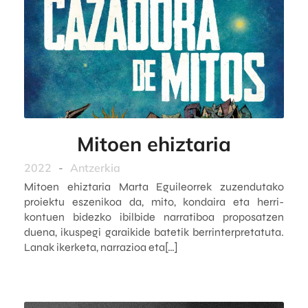
Mitoen ehiztaria
2022
-
Antzerkia
Mitoen ehiztaria Marta Eguileorrek zuzendutako
proiektu eszenikoa da, mito, kondaira eta herri-
kontuen bidezko ibilbide narratiboa proposatzen
duena, ikuspegi garaikide batetik berrinterpretatuta.
Lanak ikerketa, narrazioa eta[…]