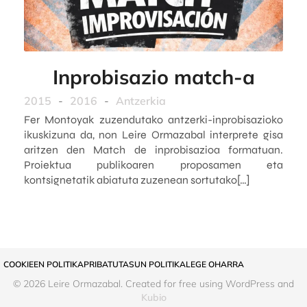
Inprobisazio match-a
2015
-
2016
-
Antzerkia
Fer Montoyak zuzendutako antzerki-inprobisazioko
ikuskizuna da, non Leire Ormazabal interprete gisa
aritzen den Match de inprobisazioa formatuan.
Proiektua publikoaren proposamen eta
kontsignetatik abiatuta zuzenean sortutako[…]
COOKIEEN POLITIKA
PRIBATUTASUN POLITIKA
LEGE OHARRA
© 2026 Leire Ormazabal. Created for free using WordPress and
Kubio