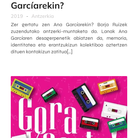
Garcíarekin?
2019
-
Antzerkia
Zer gertatu zen Ana Garcíarekin? Borja Ruizek
zuzendutako antzerki-muntaketa da. Lanak Ana
Garcíaren desagerpenetik abiatzen da, memoria,
identitatea eta erantzukizun kolektiboa aztertzen
dituen kontakizun zatitua[…]