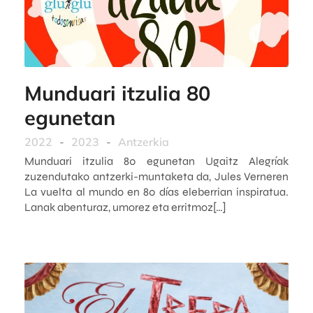
Munduari itzulia 80
egunetan
2022
-
2023
-
Antzerkia
Munduari itzulia 80 egunetan Ugaitz Alegríak
zuzendutako antzerki-muntaketa da, Jules Verneren
La vuelta al mundo en 80 días eleberrian inspiratua.
Lanak abenturaz, umorez eta erritmoz[…]