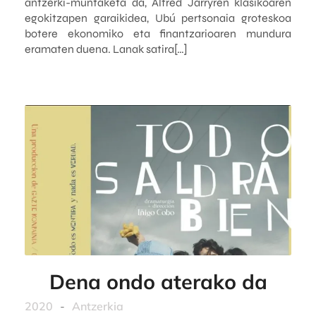
antzerki-muntaketa da, Alfred Jarryren klasikoaren
egokitzapen garaikidea, Ubú pertsonaia groteskoa
botere ekonomiko eta finantzarioaren mundura
eramaten duena. Lanak satira[…]
Dena ondo aterako da
2020
-
Antzerkia