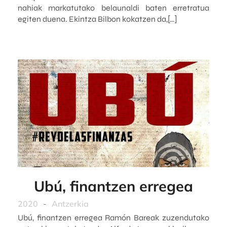
nahiak markatutako belaunaldi baten erretratua
egiten duena. Ekintza Bilbon kokatzen da,[…]
Ubú, finantzen erregea
2020
-
Antzerkia
Ubú, finantzen erregea Ramón Bareak zuzendutako