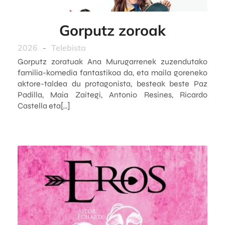
Gorputz zoroak
2026
-
Telebista
Gorputz zoratuak Ana Murugarrenek zuzendutako
familia-komedia fantastikoa da, eta maila goreneko
aktore-taldea du protagonista, besteak beste Paz
Padilla, Maia Zaitegi, Antonio Resines, Ricardo
Castella eta[…]