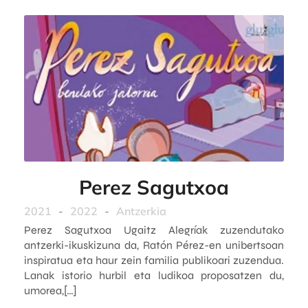
Perez Sagutxoa
2021
-
2022
-
Antzerkia
Perez Sagutxoa Ugaitz Alegríak zuzendutako
antzerki-ikuskizuna da, Ratón Pérez-en unibertsoan
inspiratua eta haur zein familia publikoari zuzendua.
Lanak istorio hurbil eta ludikoa proposatzen du,
umorea,[…]