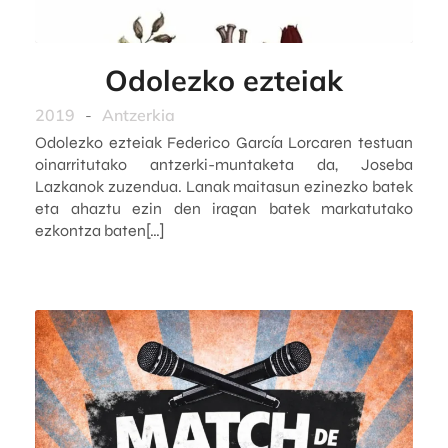
Odolezko ezteiak
2019
-
Antzerkia
Odolezko ezteiak Federico García Lorcaren testuan
oinarritutako antzerki-muntaketa da, Joseba
Lazkanok zuzendua. Lanak maitasun ezinezko batek
eta ahaztu ezin den iragan batek markatutako
ezkontza baten[…]