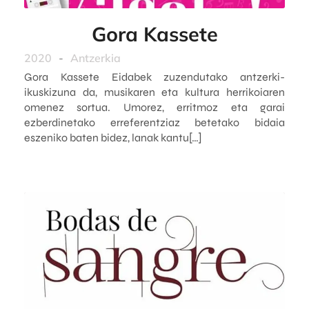
Gora Kassete
2020
-
Antzerkia
Gora Kassete Eidabek zuzendutako antzerki-
ikuskizuna da, musikaren eta kultura herrikoiaren
omenez sortua. Umorez, erritmoz eta garai
ezberdinetako erreferentziaz betetako bidaia
eszeniko baten bidez, lanak kantu[…]