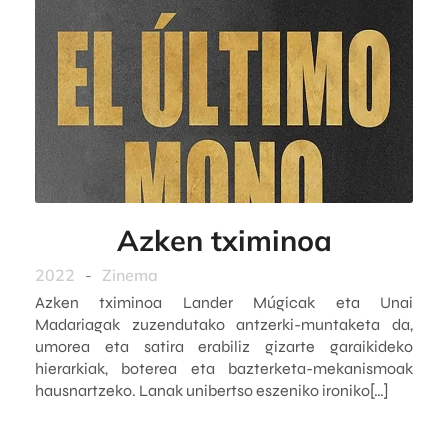
Azken tximinoa
2022
-
Zinema
Azken tximinoa Lander Múgicak eta Unai
Madariagak zuzendutako antzerki-muntaketa da,
umorea eta satira erabiliz gizarte garaikideko
hierarkiak, boterea eta bazterketa-mekanismoak
hausnartzeko. Lanak unibertso eszeniko ironiko[…]