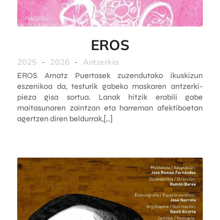
EROS
2025
-
2026
-
Antzerkia
EROS Arnatz Puertasek zuzendutako ikuskizun
eszenikoa da, testurik gabeko maskaren antzerki-
pieza gisa sortua. Lanak hitzik erabili gabe
maitasunaren zaintzan eta harreman afektiboetan
agertzen diren beldurrak,[…]