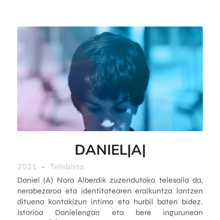
DANIEL|A|
2021
-
Telebista
Daniel (A) Nora Alberdik zuzendutako telesaila da,
nerabezaroa eta identitatearen eraikuntza lantzen
dituena kontakizun intimo eta hurbil baten bidez.
Istorioa Danielengan eta bere ingurunean