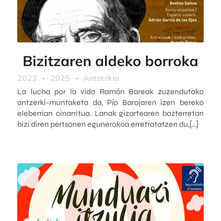
Bizitzaren aldeko borroka
2023
-
2025
-
Antzerkia
La lucha por la vida Ramón Bareak zuzendutako
antzerki-muntaketa da, Pío Barojaren izen bereko
eleberrian oinarritua. Lanak gizartearen bazterretan
bizi diren pertsonen egunerokoa erretratatzen du,[…]