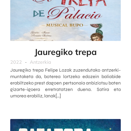
Jauregiko trepa
2022
-
Antzerkia
Jauregiko trepa Felipe Lozak zuzendutako antzerki-
muntaketa da, boterea lortzeko edozein baliabide
erabiltzeko prest dagoen pertsonaia anbiziotsu baten
gizarte-igoera erretratatzen duena. Satira eta
umorea erabiliz, lanak[…]