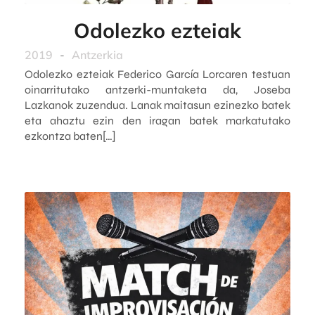
Odolezko ezteiak
2019
-
Antzerkia
Odolezko ezteiak Federico García Lorcaren testuan
oinarritutako antzerki-muntaketa da, Joseba
Lazkanok zuzendua. Lanak maitasun ezinezko batek
eta ahaztu ezin den iragan batek markatutako
ezkontza baten[…]