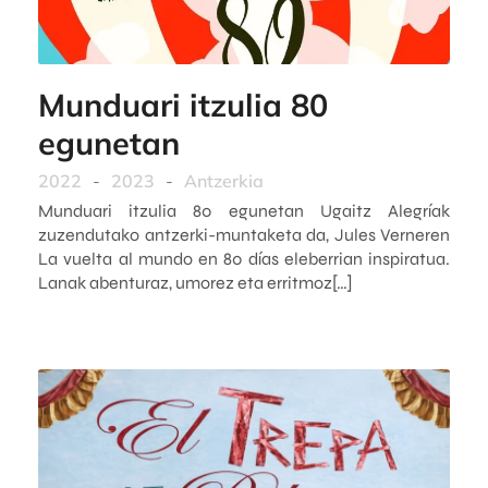
Munduari itzulia 80
egunetan
2022
-
2023
-
Antzerkia
Munduari itzulia 80 egunetan Ugaitz Alegríak
zuzendutako antzerki-muntaketa da, Jules Verneren
La vuelta al mundo en 80 días eleberrian inspiratua.
Lanak abenturaz, umorez eta erritmoz[…]