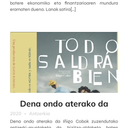
botere ekonomiko eta finantzarioaren mundura
eramaten duena. Lanak satira[…]
Dena ondo aterako da
2020
-
Antzerkia
Dena ondo aterako da Iñigo Cobok zuzendutako
antzerki-muntaketa da, bizitza-aldaketa baten