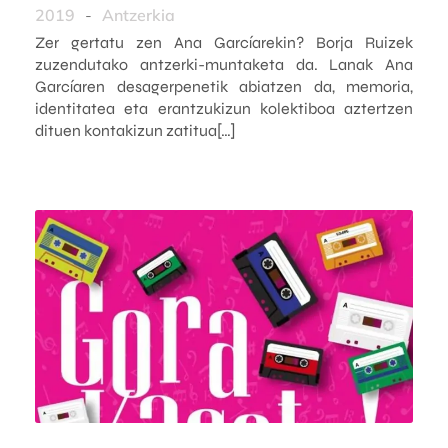
2019
-
Antzerkia
Zer gertatu zen Ana Garcíarekin? Borja Ruizek
zuzendutako antzerki-muntaketa da. Lanak Ana
Garcíaren desagerpenetik abiatzen da, memoria,
identitatea eta erantzukizun kolektiboa aztertzen
dituen kontakizun zatitua[…]