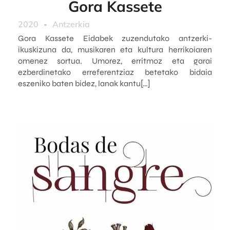
Gora Kassete
2020
-
Antzerkia
Gora Kassete Eidabek zuzendutako antzerki-
ikuskizuna da, musikaren eta kultura herrikoiaren
omenez sortua. Umorez, erritmoz eta garai
ezberdinetako erreferentziaz betetako bidaia
eszeniko baten bidez, lanak kantu[…]