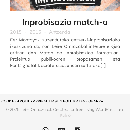
Inprobisazio match-a
2015
-
2016
-
Antzerkia
Fer Montoyak zuzendutako antzerki-inprobisazioko
ikuskizuna da, non Leire Ormazabal interprete gisa
aritzen den Match de inprobisazioa formatuan.
Proiektua publikoaren proposamen eta
kontsignetatik abiatuta zuzenean sortutako[…]
COOKIEEN POLITIKA
PRIBATUTASUN POLITIKA
LEGE OHARRA
© 2026 Leire Ormazabal. Created for free using WordPress and
Kubio