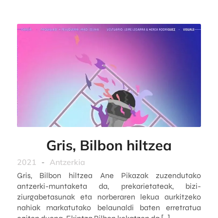
Gris, Bilbon hiltzea
2021
-
Antzerkia
Gris, Bilbon hiltzea Ane Pikazak zuzendutako
antzerki-muntaketa da, prekarietateak, bizi-
ziurgabetasunak eta norberaren lekua aurkitzeko
nahiak markatutako belaunaldi baten erretratua