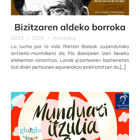
Bizitzaren aldeko borroka
2023
-
2025
-
Antzerkia
La lucha por la vida Ramón Bareak zuzendutako
antzerki-muntaketa da, Pío Barojaren izen bereko
eleberrian oinarritua. Lanak gizartearen bazterretan
bizi diren pertsonen egunerokoa erretratatzen du,[…]