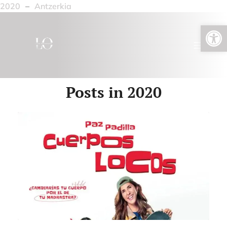
2020
–
Antzerkia
Open toolbar
Posts in 2020