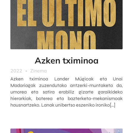
Azken tximinoa
2022
-
Zinema
Azken tximinoa Lander Múgicak eta Unai
Madariagak zuzendutako antzerki-muntaketa da,
umorea eta satira erabiliz gizarte garaikideko
hierarkiak, boterea eta bazterketa-mekanismoak
hausnartzeko. Lanak unibertso eszeniko ironiko[…]