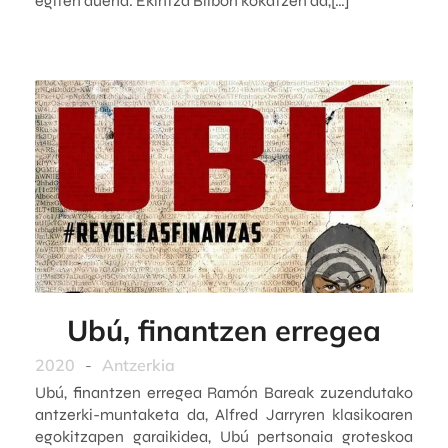
egiten duena. Ekintza Bilbon kokatzen da,[…]
Ubú, finantzen erregea
2020
-
Antzerkia
Ubú, finantzen erregea Ramón Bareak zuzendutako
antzerki-muntaketa da, Alfred Jarryren klasikoaren
egokitzapen garaikidea, Ubú pertsonaia groteskoa