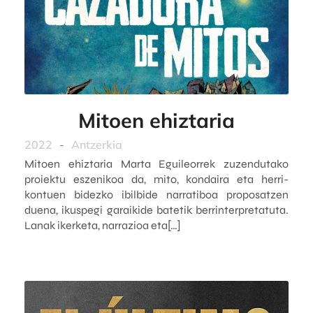
Mitoen ehiztaria
2022
-
Antzerkia
Mitoen ehiztaria Marta Eguileorrek zuzendutako
proiektu eszenikoa da, mito, kondaira eta herri-
kontuen bidezko ibilbide narratiboa proposatzen
duena, ikuspegi garaikide batetik berrinterpretatuta.
Lanak ikerketa, narrazioa eta[…]