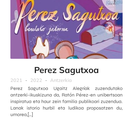
Perez Sagutxoa
2021
-
2022
-
Antzerkia
Perez Sagutxoa Ugaitz Alegríak zuzendutako
antzerki-ikuskizuna da, Ratón Pérez-en unibertsoan
inspiratua eta haur zein familia publikoari zuzendua.
Lanak istorio hurbil eta ludikoa proposatzen du,
umorea,[…]