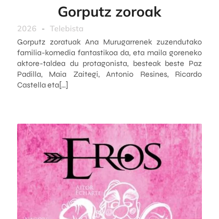
Gorputz zoroak
2026
-
Telebista
Gorputz zoratuak Ana Murugarrenek zuzendutako
familia-komedia fantastikoa da, eta maila goreneko
aktore-taldea du protagonista, besteak beste Paz
Padilla, Maia Zaitegi, Antonio Resines, Ricardo
Castella eta[…]