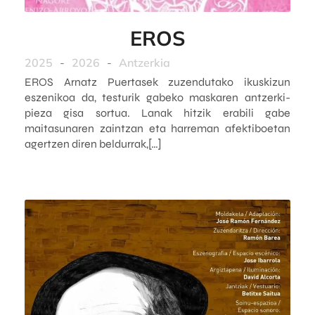
EROS
2025
-
2026
-
Antzerkia
EROS Arnatz Puertasek zuzendutako ikuskizun
eszenikoa da, testurik gabeko maskaren antzerki-
pieza gisa sortua. Lanak hitzik erabili gabe
maitasunaren zaintzan eta harreman afektiboetan
agertzen diren beldurrak,[…]