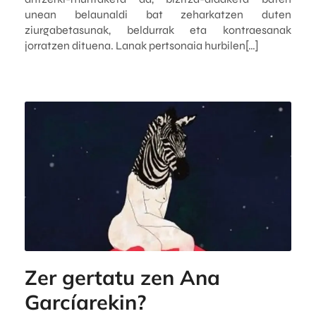
unean belaunaldi bat zeharkatzen duten
ziurgabetasunak, beldurrak eta kontraesanak
jorratzen dituena. Lanak pertsonaia hurbilen[…]
Zer gertatu zen Ana
Garcíarekin?