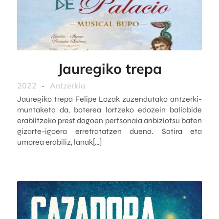
Jauregiko trepa
2022
-
Antzerkia
Jauregiko trepa Felipe Lozak zuzendutako antzerki-
muntaketa da, boterea lortzeko edozein baliabide
erabiltzeko prest dagoen pertsonaia anbiziotsu baten
gizarte-igoera erretratatzen duena. Satira eta
umorea erabiliz, lanak[…]