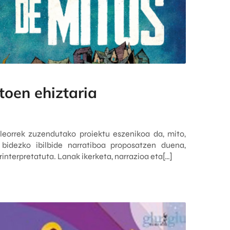
toen ehiztaria
leorrek zuzendutako proiektu eszenikoa da, mito,
 bidezko ibilbide narratiboa proposatzen duena,
rinterpretatuta. Lanak ikerketa, narrazioa eta[…]