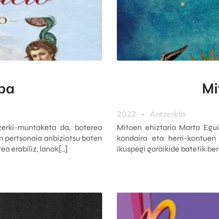
epa
Mi
2022
-
Antzerkia
erki-muntaketa da, boterea
Mitoen ehiztaria Marta Egui
n pertsonaia anbiziotsu baten
kondaira eta herri-kontuen
a erabiliz, lanak[…]
ikuspegi garaikide batetik ber