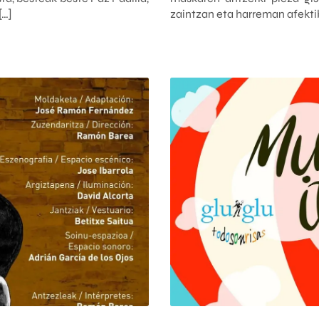
[…]
zaintzan eta harreman afekti