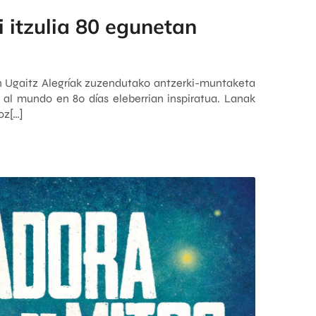
 itzulia 80 egunetan
n Ugaitz Alegríak zuzendutako antzerki-muntaketa
 al mundo en 80 días eleberrian inspiratua. Lanak
oz[…]