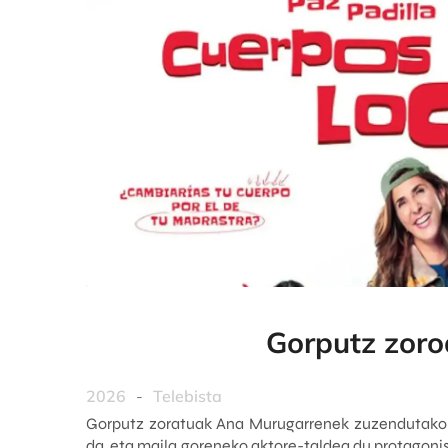
Gorputz zoro
2026
-
Telebista
Gorputz zoratuak Ana Murugarrenek zuzendutako 
da, eta maila goreneko aktore-taldea du protagonis