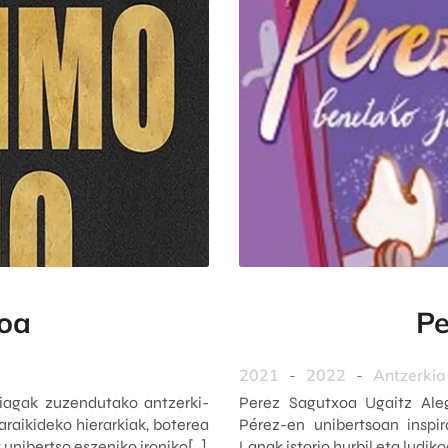
noa
Pe
2021
-
2022
-
Antzerkia
agak zuzendutako antzerki-
Perez Sagutxoa Ugaitz Aleg
araikideko hierarkiak, boterea
Pérez-en unibertsoan inspir
nibertso eszeniko ironiko[…]
Lanak istorio hurbil eta ludi