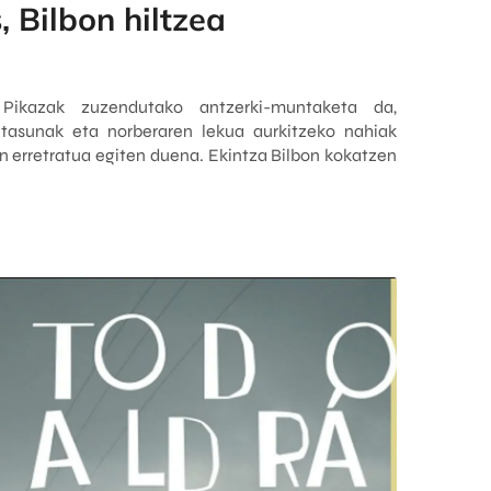
, Bilbon hiltzea
 Pikazak zuzendutako antzerki-muntaketa da,
betasunak eta norberaren lekua aurkitzeko nahiak
 erretratua egiten duena. Ekintza Bilbon kokatzen