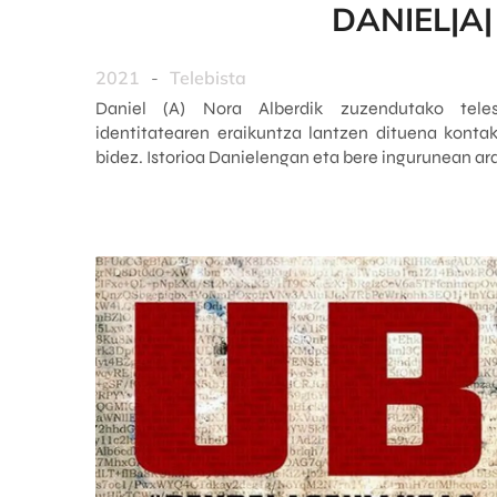
DANIEL|A|
2021
-
Telebista
Daniel (A) Nora Alberdik zuzendutako tele
identitatearen eraikuntza lantzen dituena kontak
bidez. Istorioa Danielengan eta bere ingurunean ar