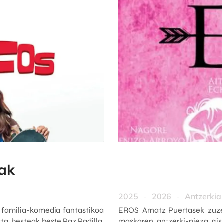
ak
2025
-
2026
-
Antzerkia
familia-komedia fantastikoa
EROS Arnatz Puertasek zuze
ta, besteak beste Paz Padilla,
maskaren antzerki-pieza gis