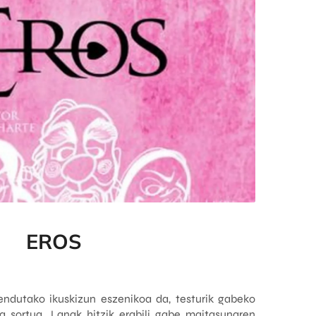
EROS
ndutako ikuskizun eszenikoa da, testurik gabeko
a sortua. Lanak hitzik erabili gabe maitasunaren