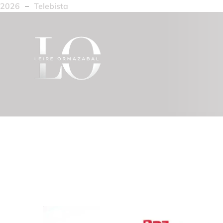
2026
–
Telebista