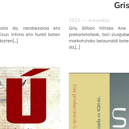
Gris
2021
-
Antzerkia
saila da, nerabezaroa eta
Gris, Bilbon hiltzea Ane
izun intimo eta hurbil baten
prekarietateak, bizi-ziurga
dazten[…]
markatutako belaunaldi baten
da,[…]