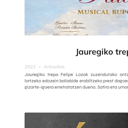
Jauregiko tr
2022
-
Antzerkia
Jauregiko trepa Felipe Lozak zuzendutako antz
lortzeko edozein baliabide erabiltzeko prest dagoe
gizarte-igoera erretratatzen duena. Satira eta umore