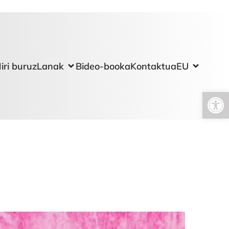
iri buruz
Lanak
Bideo-booka
Kontaktua
EU
Open toolbar