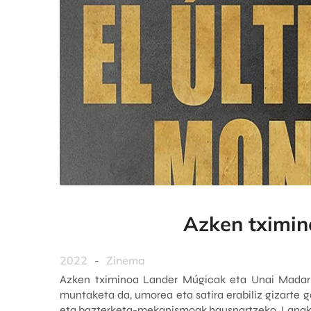
Azken tximi
2022
-
Zinema
Azken tximinoa Lander Múgicak eta Unai Madari
muntaketa da, umorea eta satira erabiliz gizarte g
eta bazterketa-mekanismoak hausnartzeko. Lanak u