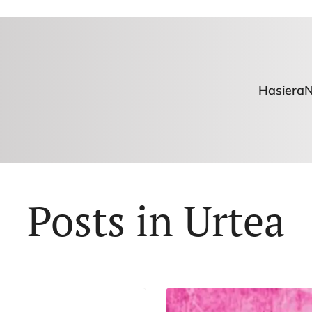
Hasiera
N
Posts in Urtea