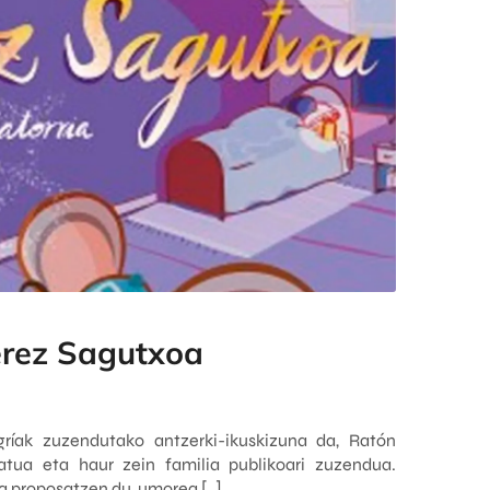
rez Sagutxoa
ríak zuzendutako antzerki-ikuskizuna da, Ratón
atua eta haur zein familia publikoari zuzendua.
koa proposatzen du, umorea,[…]