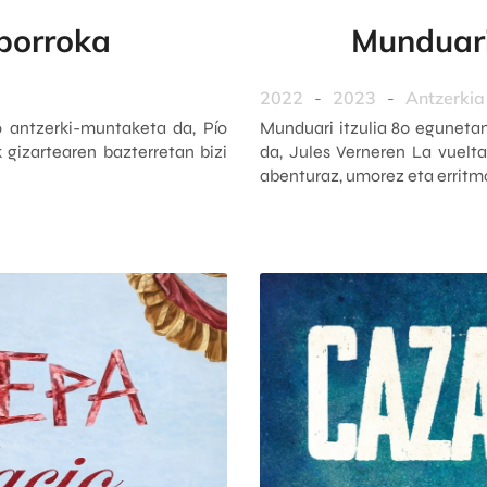
 borroka
Munduari
2022
-
2023
-
Antzerkia
 antzerki-muntaketa da, Pío
Munduari itzulia 80 eguneta
 gizartearen bazterretan bizi
da, Jules Verneren La vuelta
abenturaz, umorez eta erritm