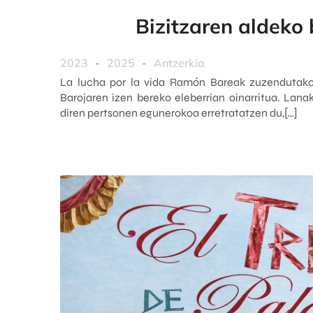
Bizitzaren aldeko
2023
-
2025
-
Antzerkia
La lucha por la vida Ramón Bareak zuzendutako
Barojaren izen bereko eleberrian oinarritua. Lanak
diren pertsonen egunerokoa erretratatzen du,[…]