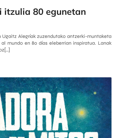
 itzulia 80 egunetan
n Ugaitz Alegríak zuzendutako antzerki-muntaketa
 al mundo en 80 días eleberrian inspiratua. Lanak
oz[…]