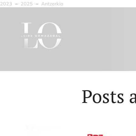
2023
–
2025
–
Antzerkia
Posts 