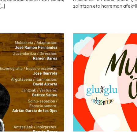
[…]
zaintzan eta harreman afekti