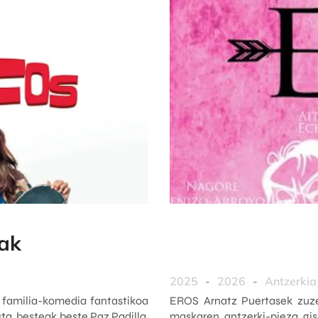
ak
2025
-
2026
-
Antzerkia
familia-komedia fantastikoa
EROS Arnatz Puertasek zuze
ta, besteak beste Paz Padilla,
maskaren antzerki-pieza gis