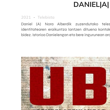
DANIEL|A|
2021
-
Telebista
Daniel (A) Nora Alberdik zuzendutako tele
identitatearen eraikuntza lantzen dituena kontak
bidez. Istorioa Danielengan eta bere ingurunean ar