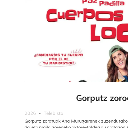
Gorputz zoro
2026
-
Telebista
Gorputz zoratuak Ana Murugarrenek zuzendutako 
da, eta maila goreneko aktore-taldea du protagonis