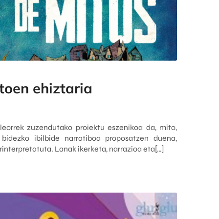
toen ehiztaria
leorrek zuzendutako proiektu eszenikoa da, mito,
 bidezko ibilbide narratiboa proposatzen duena,
rinterpretatuta. Lanak ikerketa, narrazioa eta[…]