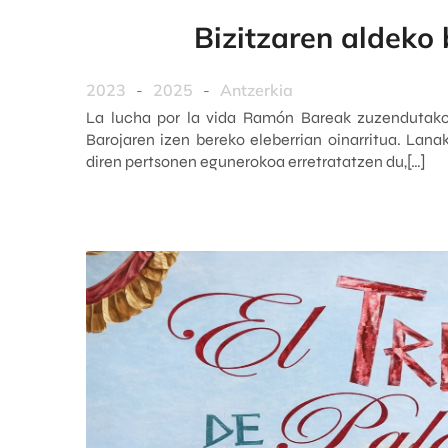
Bizitzaren aldeko
2023
-
2025
-
Antzerkia
La lucha por la vida Ramón Bareak zuzendutako
Barojaren izen bereko eleberrian oinarritua. Lanak
diren pertsonen egunerokoa erretratatzen du,[…]