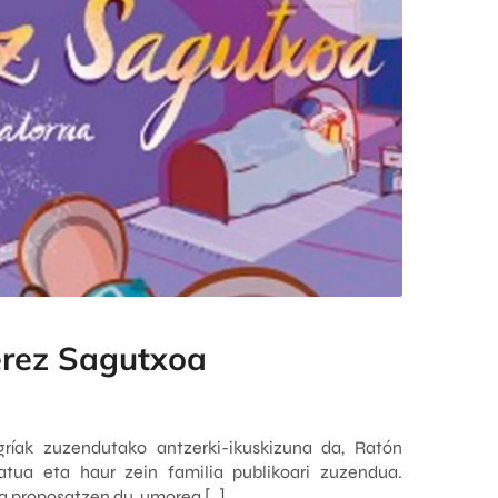
rez Sagutxoa
ríak zuzendutako antzerki-ikuskizuna da, Ratón
atua eta haur zein familia publikoari zuzendua.
koa proposatzen du, umorea,[…]