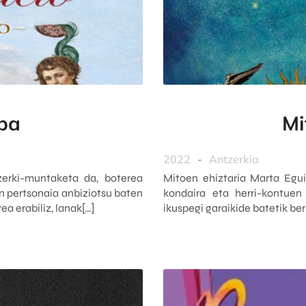
epa
Mi
2022
-
Antzerkia
erki-muntaketa da, boterea
Mitoen ehiztaria Marta Egui
n pertsonaia anbiziotsu baten
kondaira eta herri-kontuen
a erabiliz, lanak[…]
ikuspegi garaikide batetik ber