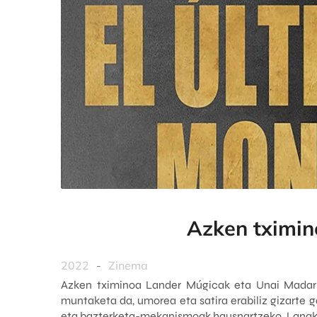
Azken tximi
2022
-
Zinema
Azken tximinoa Lander Múgicak eta Unai Madari
muntaketa da, umorea eta satira erabiliz gizarte g
eta bazterketa-mekanismoak hausnartzeko. Lanak u