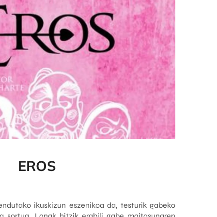
EROS
ndutako ikuskizun eszenikoa da, testurik gabeko
a sortua. Lanak hitzik erabili gabe maitasunaren