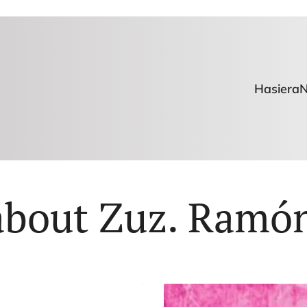
Hasiera
N
about Zuz. Ramó