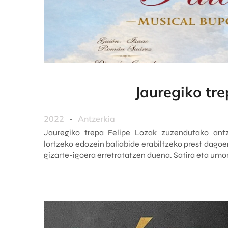
Jauregiko tr
2022
-
Antzerkia
Jauregiko trepa Felipe Lozak zuzendutako antz
lortzeko edozein baliabide erabiltzeko prest dagoe
gizarte-igoera erretratatzen duena. Satira eta umore