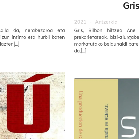
Gris
2021
-
Antzerkia
saila da, nerabezaroa eta
Gris, Bilbon hiltzea Ane
izun intimo eta hurbil baten
prekarietateak, bizi-ziurga
dazten[…]
markatutako belaunaldi baten
da,[…]