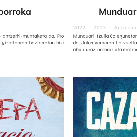
 borroka
Munduari
2022
-
2023
-
Antzerkia
 antzerki-muntaketa da, Pío
Munduari itzulia 80 eguneta
 gizartearen bazterretan bizi
da, Jules Verneren La vuelta
abenturaz, umorez eta erritm