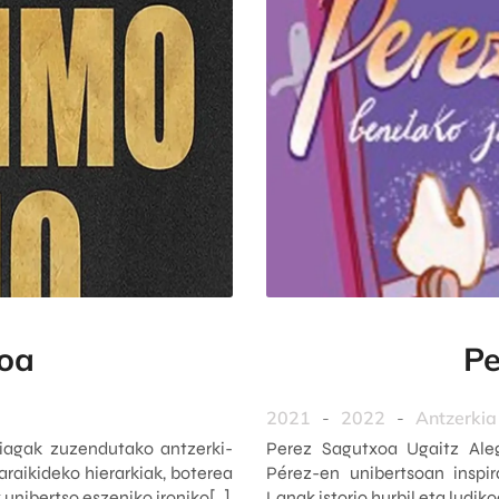
noa
Pe
2021
-
2022
-
Antzerkia
agak zuzendutako antzerki-
Perez Sagutxoa Ugaitz Aleg
araikideko hierarkiak, boterea
Pérez-en unibertsoan inspir
nibertso eszeniko ironiko[…]
Lanak istorio hurbil eta ludi