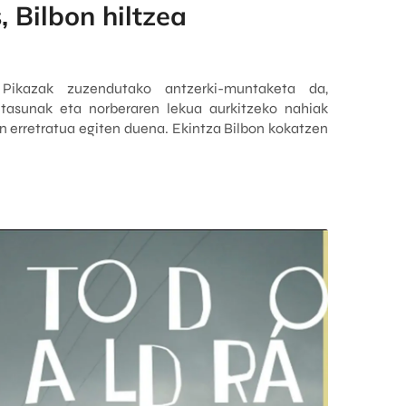
, Bilbon hiltzea
 Pikazak zuzendutako antzerki-muntaketa da,
betasunak eta norberaren lekua aurkitzeko nahiak
 erretratua egiten duena. Ekintza Bilbon kokatzen