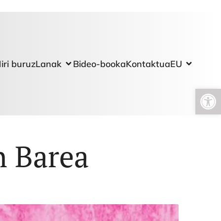
iri buruz
Lanak
Bideo-booka
Kontaktua
EU
Open toolbar
n Barea