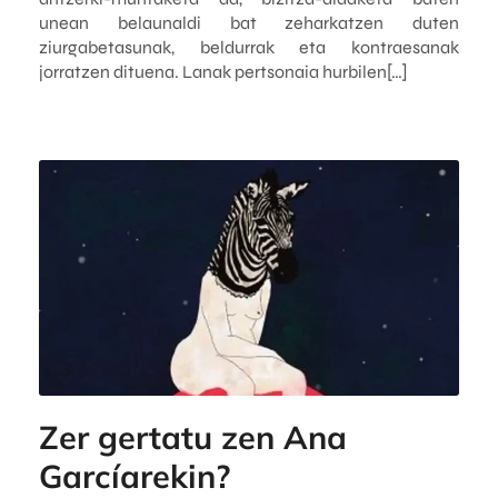
unean belaunaldi bat zeharkatzen duten
ziurgabetasunak, beldurrak eta kontraesanak
jorratzen dituena. Lanak pertsonaia hurbilen[…]
Zer gertatu zen Ana
Garcíarekin?