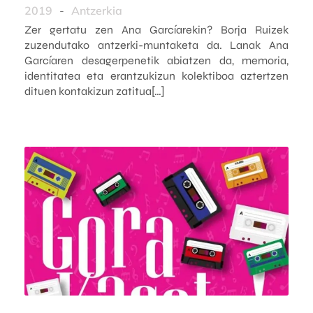
2019
-
Antzerkia
Zer gertatu zen Ana Garcíarekin? Borja Ruizek
zuzendutako antzerki-muntaketa da. Lanak Ana
Garcíaren desagerpenetik abiatzen da, memoria,
identitatea eta erantzukizun kolektiboa aztertzen
dituen kontakizun zatitua[…]