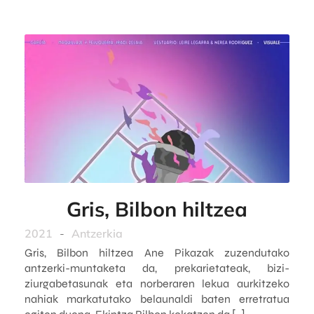
Gris, Bilbon hiltzea
2021
-
Antzerkia
Gris, Bilbon hiltzea Ane Pikazak zuzendutako
antzerki-muntaketa da, prekarietateak, bizi-
ziurgabetasunak eta norberaren lekua aurkitzeko
nahiak markatutako belaunaldi baten erretratua