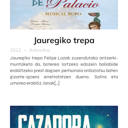
Jauregiko trepa
2022
-
Antzerkia
Jauregiko trepa Felipe Lozak zuzendutako antzerki-
muntaketa da, boterea lortzeko edozein baliabide
erabiltzeko prest dagoen pertsonaia anbiziotsu baten
gizarte-igoera erretratatzen duena. Satira eta
umorea erabiliz, lanak[…]