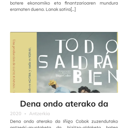
botere ekonomiko eta finantzarioaren mundura
eramaten duena. Lanak satira[…]
Dena ondo aterako da
2020
-
Antzerkia
Dena ondo aterako da Iñigo Cobok zuzendutako
antzerki-muntaketa da, bizitza-aldaketa baten