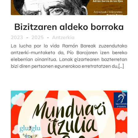
Bizitzaren aldeko borroka
2023
-
2025
-
Antzerkia
La lucha por la vida Ramón Bareak zuzendutako
antzerki-muntaketa da, Pío Barojaren izen bereko
eleberrian oinarritua. Lanak gizartearen bazterretan
bizi diren pertsonen egunerokoa erretratatzen du,[…]