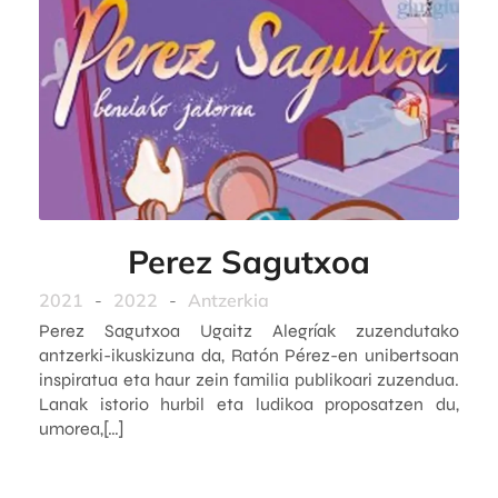
Perez Sagutxoa
2021
-
2022
-
Antzerkia
Perez Sagutxoa Ugaitz Alegríak zuzendutako
antzerki-ikuskizuna da, Ratón Pérez-en unibertsoan
inspiratua eta haur zein familia publikoari zuzendua.
Lanak istorio hurbil eta ludikoa proposatzen du,
umorea,[…]