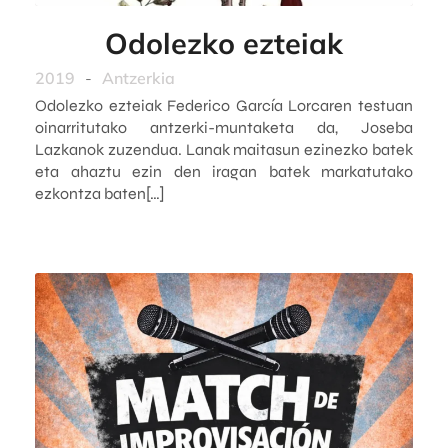
Odolezko ezteiak
2019
-
Antzerkia
Odolezko ezteiak Federico García Lorcaren testuan
oinarritutako antzerki-muntaketa da, Joseba
Lazkanok zuzendua. Lanak maitasun ezinezko batek
eta ahaztu ezin den iragan batek markatutako
ezkontza baten[…]