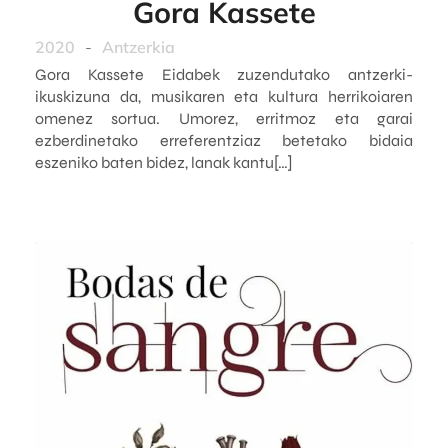
Gora Kassete
2020
-
Antzerkia
Gora Kassete Eidabek zuzendutako antzerki-
ikuskizuna da, musikaren eta kultura herrikoiaren
omenez sortua. Umorez, erritmoz eta garai
ezberdinetako erreferentziaz betetako bidaia
eszeniko baten bidez, lanak kantu[…]