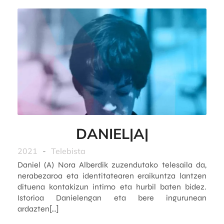
DANIEL|A|
2021
-
Telebista
Daniel (A) Nora Alberdik zuzendutako telesaila da,
nerabezaroa eta identitatearen eraikuntza lantzen
dituena kontakizun intimo eta hurbil baten bidez.
Istorioa Danielengan eta bere ingurunean
ardazten[…]