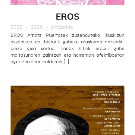
EROS
2025
-
2026
-
Antzerkia
EROS Arnatz Puertasek zuzendutako ikuskizun
eszenikoa da, testurik gabeko maskaren antzerki-
pieza gisa sortua. Lanak hitzik erabili gabe
maitasunaren zaintzan eta harreman afektiboetan
agertzen diren beldurrak,[…]