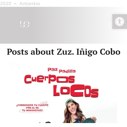
2020
–
Antzerkia
Open toolbar
Posts about Zuz. Iñigo Cobo