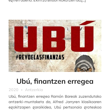
egiten duena. Ekintza Bilbon kokatzen da,[…]
Ubú, finantzen erregea
2020
-
Antzerkia
Ubú, finantzen erregea Ramón Bareak zuzendutako
antzerki-muntaketa da, Alfred Jarryren klasikoaren
egokitzapen garaikidea, Ubú pertsonaia groteskoa