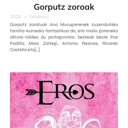
Gorputz zoroak
2026
-
Telebista
Gorputz zoratuak Ana Murugarrenek zuzendutako
familia-komedia fantastikoa da, eta maila goreneko
aktore-taldea du protagonista, besteak beste Paz
Padilla, Maia Zaitegi, Antonio Resines, Ricardo
Castella eta[…]