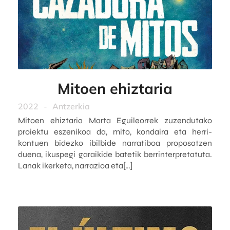
Mitoen ehiztaria
2022
-
Antzerkia
Mitoen ehiztaria Marta Eguileorrek zuzendutako
proiektu eszenikoa da, mito, kondaira eta herri-
kontuen bidezko ibilbide narratiboa proposatzen
duena, ikuspegi garaikide batetik berrinterpretatuta.
Lanak ikerketa, narrazioa eta[…]