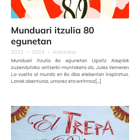
Munduari itzulia 80
egunetan
2022
-
2023
-
Antzerkia
Munduari itzulia 80 egunetan Ugaitz Alegríak
zuzendutako antzerki-muntaketa da, Jules Verneren
La vuelta al mundo en 80 días eleberrian inspiratua.
Lanak abenturaz, umorez eta erritmoz[…]