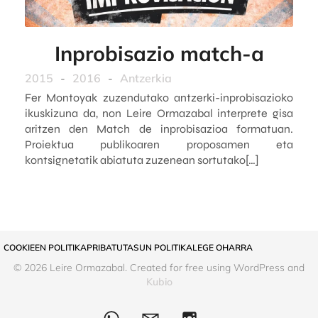
Inprobisazio match-a
2015
-
2016
-
Antzerkia
Fer Montoyak zuzendutako antzerki-inprobisazioko
ikuskizuna da, non Leire Ormazabal interprete gisa
aritzen den Match de inprobisazioa formatuan.
Proiektua publikoaren proposamen eta
kontsignetatik abiatuta zuzenean sortutako[…]
COOKIEEN POLITIKA
PRIBATUTASUN POLITIKA
LEGE OHARRA
© 2026 Leire Ormazabal. Created for free using WordPress and
Kubio