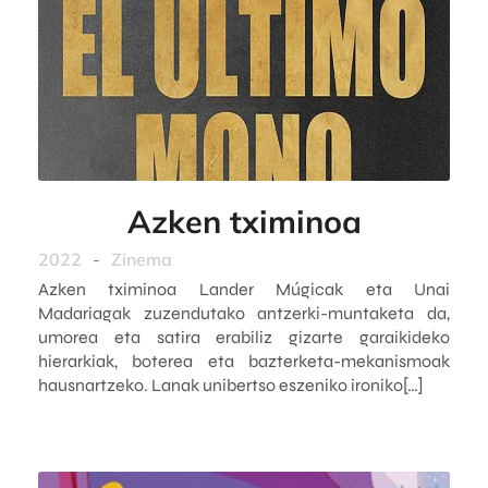
Azken tximinoa
2022
-
Zinema
Azken tximinoa Lander Múgicak eta Unai
Madariagak zuzendutako antzerki-muntaketa da,
umorea eta satira erabiliz gizarte garaikideko
hierarkiak, boterea eta bazterketa-mekanismoak
hausnartzeko. Lanak unibertso eszeniko ironiko[…]